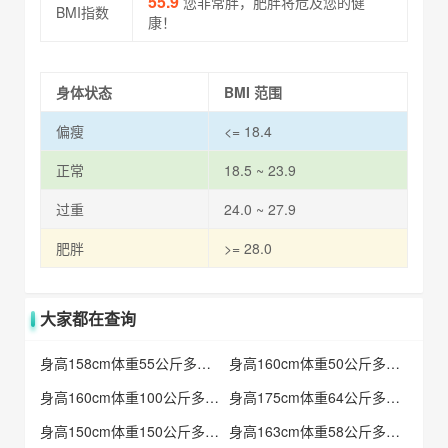
55.9
您非常胖，肥胖将危及您的健
BMI指数
康！
身体状态
BMI 范围
偏瘦
<= 18.4
正常
18.5 ~ 23.9
过重
24.0 ~ 27.9
肥胖
>= 28.0
大家都在查询
身高158cm体重55公斤多少标准
身高160cm体重50公斤多少标准
身高160cm体重100公斤多少标准
身高175cm体重64公斤多少标准
身高150cm体重150公斤多少标准
身高163cm体重58公斤多少标准