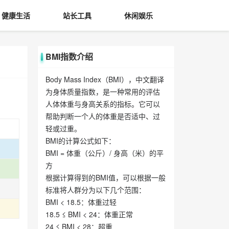
健康生活
站长工具
休闲娱乐
BMI指数介绍
Body Mass Index（BMI），中文翻译
为身体质量指数，是一种常用的评估
人体体重与身高关系的指标。它可以
帮助判断一个人的体重是否适中、过
轻或过重。
BMI的计算公式如下：
BMI = 体重（公斤）/ 身高（米）的平
方
根据计算得到的BMI值，可以根据一般
标准将人群分为以下几个范围：
BMI < 18.5：体重过轻
18.5 ≤ BMI < 24：体重正常
24 ≤ BMI < 28：超重