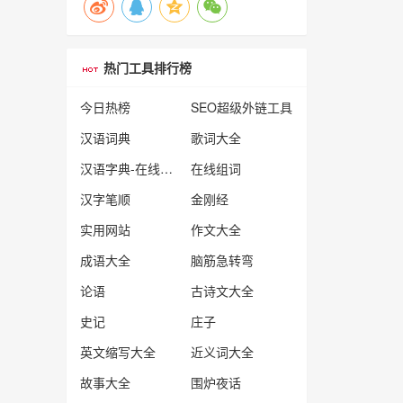
热门工具排行榜
今日热榜
SEO超级外链工具
汉语词典
歌词大全
汉语字典-在线查字
在线组词
汉字笔顺
金刚经
实用网站
作文大全
成语大全
脑筋急转弯
论语
古诗文大全
史记
庄子
英文缩写大全
近义词大全
故事大全
围炉夜话