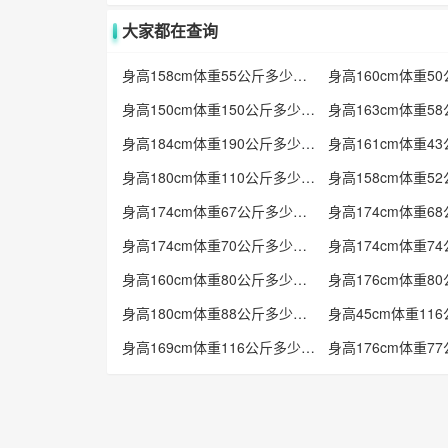
大家都在查询
身高158cm体重55公斤多少标准
身高150cm体重150公斤多少标准
身高184cm体重190公斤多少标准
身高180cm体重110公斤多少标准
身高174cm体重67公斤多少标准
身高174cm体重70公斤多少标准
身高160cm体重80公斤多少标准
身高180cm体重88公斤多少标准
身高169cm体重116公斤多少标准