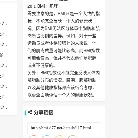
28 ≤ BMI：肥胖
需要注意的是，BMI只是一个大致的指
标，不能完全反映一个人的健康状
身高175cm体重64公斤多少标准
况。因为BMI无法区分体重中脂肪和肌
身高170cm体重70公斤多少标准
肉所占比例的差异。例如，对于一些
运动员或者体格较强壮的人来说，他
身高161cm体重80公斤多少标准
们的肌肉质量可能比较高，而BMI指数
身高174cm体重66.5公斤多少标准
可能会偏高，但并不代表他们是肥胖
身高174cm体重60公斤多少标准
或者不健康的。
另外，BMI指数也不能完全反映人体内
身高170cm体重85公斤多少标准
部脂肪分布的情况。腰围、腹部脂肪
身高180cm体重87公斤多少标准
以及其他健康指标都应该结合考虑，
以更全面地评估一个人的健康状况。
身高169cm体重56公斤多少标准
身高176cm体重74公斤多少标准
分享链接