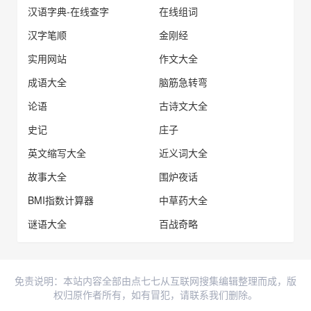
汉语字典-在线查字
在线组词
汉字笔顺
金刚经
实用网站
作文大全
成语大全
脑筋急转弯
论语
古诗文大全
史记
庄子
英文缩写大全
近义词大全
故事大全
围炉夜话
BMI指数计算器
中草药大全
谜语大全
百战奇略
免责说明：本站内容全部由点七七从互联网搜集编辑整理而成，版
权归原作者所有，如有冒犯，请联系我们删除。