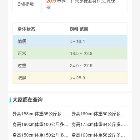
20.9
恭喜！！您是标准身材,注意保
BMI指数
持。
身体状态
BMI 范围
偏瘦
<= 18.4
正常
18.5 ~ 23.9
过重
24.0 ~ 27.9
肥胖
>= 28.0
大家都在查询
身高158cm体重55公斤多少标准
身高160cm体重50公斤多少标准
身高160cm体重100公斤多少标准
身高175cm体重64公斤多少标准
身高150cm体重150公斤多少标准
身高163cm体重58公斤多少标准