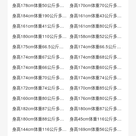
身高178cm体重50公斤多少标准
身高170cm体重70公斤多少标准
身高184cm体重190公斤多少标准
身高161cm体重43公斤多少标准
身高161cm体重41公斤多少标准
身高161cm体重80公斤多少标准
身高180cm体重110公斤多少标准
身高158cm体重52公斤多少标准
身高175cm体重66.5公斤多少标准
身高174cm体重66.5公斤多少标准
身高174cm体重67公斤多少标准
身高174cm体重68公斤多少标准
身高174cm体重66公斤多少标准
身高174cm体重60公斤多少标准
身高174cm体重70公斤多少标准
身高174cm体重74公斤多少标准
身高172cm体重74公斤多少标准
身高170cm体重85公斤多少标准
身高160cm体重80公斤多少标准
身高176cm体重80公斤多少标准
身高182cm体重87公斤多少标准
身高180cm体重87公斤多少标准
身高180cm体重88公斤多少标准
身高45cm体重116公斤多少标准
身高144cm体重116公斤多少标准
身高169cm体重56公斤多少标准