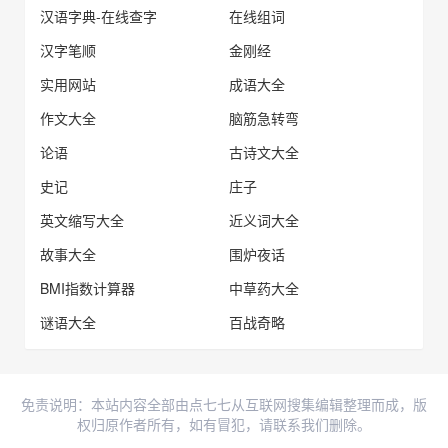
汉语字典-在线查字
在线组词
汉字笔顺
金刚经
实用网站
成语大全
作文大全
脑筋急转弯
论语
古诗文大全
史记
庄子
英文缩写大全
近义词大全
故事大全
围炉夜话
BMI指数计算器
中草药大全
谜语大全
百战奇略
免责说明：本站内容全部由点七七从互联网搜集编辑整理而成，版
权归原作者所有，如有冒犯，请联系我们删除。