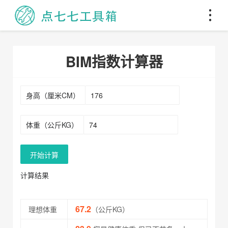
BIM指数计算器
身高（厘米CM）
体重（公斤KG）
开始计算
计算结果
67.2
理想体重
（公斤KG）