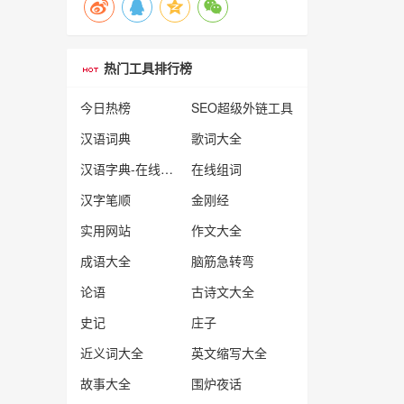
热门工具排行榜
今日热榜
SEO超级外链工具
汉语词典
歌词大全
汉语字典-在线查字
在线组词
汉字笔顺
金刚经
实用网站
作文大全
成语大全
脑筋急转弯
论语
古诗文大全
史记
庄子
近义词大全
英文缩写大全
故事大全
围炉夜话