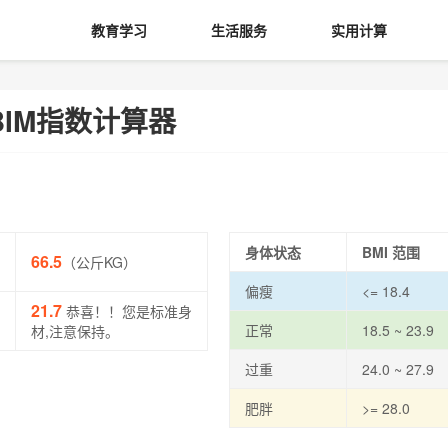
教育学习
生活服务
实用计算
BIM指数计算器
身体状态
BMI 范围
66.5
（公斤KG）
偏瘦
<= 18.4
21.7
恭喜！！您是标准身
正常
18.5 ~ 23.9
材,注意保持。
过重
24.0 ~ 27.9
肥胖
>= 28.0