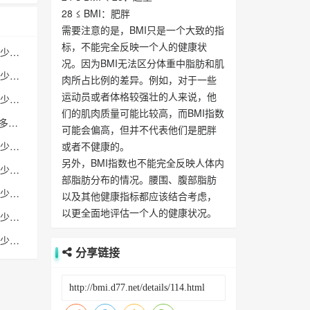
28 ≤ BMI：肥胖
需要注意的是，BMI只是一个大致的指
标，不能完全反映一个人的健康状
身高175cm体重64公斤多少标准
况。因为BMI无法区分体重中脂肪和肌
身高170cm体重70公斤多少标准
肉所占比例的差异。例如，对于一些
运动员或者体格较强壮的人来说，他
身高161cm体重80公斤多少标准
们的肌肉质量可能比较高，而BMI指数
身高174cm体重66.5公斤多少标准
可能会偏高，但并不代表他们是肥胖
身高174cm体重60公斤多少标准
或者不健康的。
另外，BMI指数也不能完全反映人体内
身高170cm体重85公斤多少标准
部脂肪分布的情况。腰围、腹部脂肪
身高180cm体重87公斤多少标准
以及其他健康指标都应该结合考虑，
以更全面地评估一个人的健康状况。
身高169cm体重56公斤多少标准
身高176cm体重74公斤多少标准
分享链接