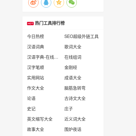
热门工具排行榜
今日热榜
SEO超级外链工具
汉语词典
歌词大全
汉语字典-在线查字
在线组词
汉字笔顺
金刚经
实用网站
成语大全
作文大全
脑筋急转弯
论语
古诗文大全
史记
庄子
英文缩写大全
近义词大全
故事大全
围炉夜话