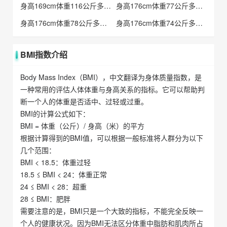
身高169cm体重116公斤多少标准
身高176cm体重77公斤多少标准
身高176cm体重78公斤多少标准
身高176cm体重74公斤多少标准
BMI指数介绍
Body Mass Index（BMI），中文翻译为身体质量指数，是
一种常用的评估人体体重与身高关系的指标。它可以帮助判
断一个人的体重是否适中、过轻或过重。
BMI的计算公式如下：
BMI = 体重（公斤）/ 身高（米）的平方
根据计算得到的BMI值，可以根据一般标准将人群分为以下
几个范围：
BMI < 18.5：体重过轻
18.5 ≤ BMI < 24：体重正常
24 ≤ BMI < 28：超重
28 ≤ BMI：肥胖
需要注意的是，BMI只是一个大致的指标，不能完全反映一
个人的健康状况。因为BMI无法区分体重中脂肪和肌肉所占