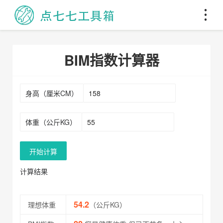
BIM指数计算器
身高（厘米CM）
体重（公斤KG）
开始计算
计算结果
54.2
理想体重
（公斤KG）