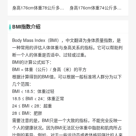
身高176cm体重78公斤多少标准
身高176cm体重74公斤多少标准
BMI指数介绍
Body Mass Index（BMI），中文翻译为身体质量指数，是
一种常用的评估人体体重与身高关系的指标。它可以帮助判
断一个人的体重是否适中、过轻或过重。
BMI的计算公式如下：
BMI = 体重（公斤）/ 身高（米）的平方
根据计算得到的BMI值，可以根据一般标准将人群分为以下
几个范围：
BMI < 18.5：体重过轻
18.5 ≤ BMI < 24：体重正常
24 ≤ BMI < 28：超重
28 ≤ BMI：肥胖
需要注意的是，BMI只是一个大致的指标，不能完全反映一
个人的健康状况。因为BMI无法区分体重中脂肪和肌肉所占
比例的差异。例如，对于一些运动员或者体格较强壮的人来