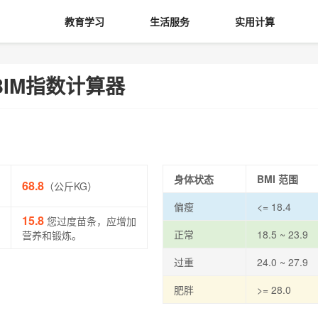
教育学习
生活服务
实用计算
BIM指数计算器
身体状态
BMI 范围
68.8
（公斤KG）
偏瘦
<= 18.4
15.8
您过度苗条，应增加
正常
18.5 ~ 23.9
营养和锻炼。
过重
24.0 ~ 27.9
肥胖
>= 28.0